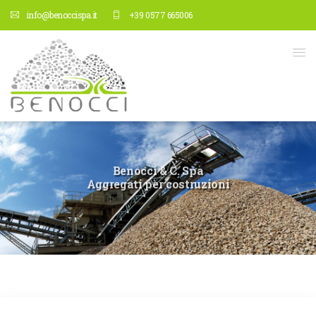
info@benoccispa.it
+39 0577 665006
Benocci & C. Spa
Aggregati per costruzioni