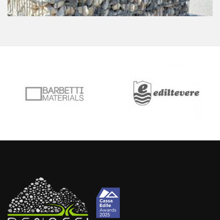
GABBIE STRUTTURALI
INSERITO: 21 GIUGNO 2024
Per opere strutturali, di contenimento e stabilizzazione.
MAGGIORI INFO